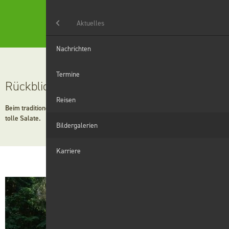
Menü
Aktuelles
Aktuelles
Nachrichten
Landwirtschaft
Termine
Rückblick Grillfest in Gailenkirchen
Haushaltshilfe
Reisen
Beim traditionellen Grillfest in Gailenkirchen gab es leckeres Grillgut und
tolle Salate.
Grünanlagen
Bildergalerien
Winterdienst
Karriere
Digitales
Wir
Karriere