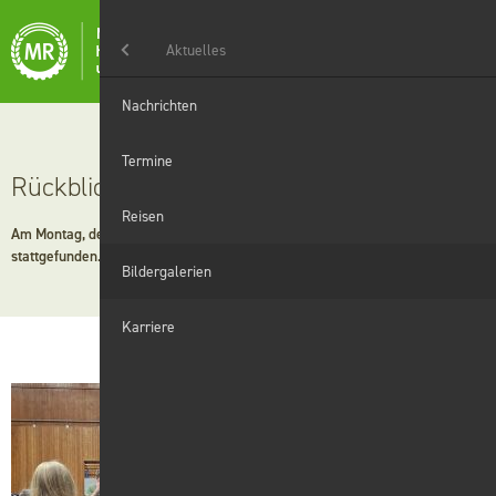
Menü
Aktuelles
Aktuelles
Nachrichten
Landwirtschaft
Termine
Rückblick Mitgliederversammlung 2026
Haushaltshilfe
Reisen
Am Montag, den 02.03.2026 hat unsere Mitgliederversammlung in Sulzdorf
stattgefunden.
Grünanlagen
Bildergalerien
Winterdienst
Karriere
Digitales
Wir
Karriere