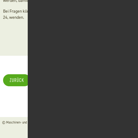
werden, damit der Stickstoff sich nicht verflüchtigt.
Bei Fragen können Sie sich gerne an Thomas Braun, Tel.-Nr. 0 79 04 / 94 00
Kontakt
24, wenden.
Suche
ZURÜCK
© Maschinen- und Betriebshilfsring Schwäbisch Hall e. V. ●
Kontakt
●
Impressum
●
Datenschutz