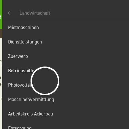
Landwirtschaft
Mietmaschinen
Karriere
Kontakt
Suche
t
Dienstleistungen
Zuerwerb
Ihr Partner!
Betriebshilfe
 Hall
en keine
Photovoltaik
it
Maschinenvermittlung
Arbeitskreis Ackerbau
Entsorgung