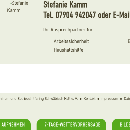
Stefanie Kamm
Tel.
07904 942047
oder
E-Mai
Ihr Ansprechpartner für:
Arbeitssicherheit
B
Haushaltshilfe
inen- und Betriebshilfsring Schwäbisch Hall e. V. ●
Kontakt
●
Impressum
●
Dat
T AUFNEHMEN
7-TAGE-WETTERVORHERSAGE
BILD