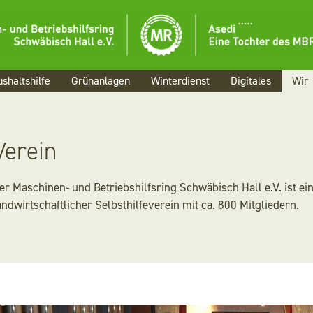
Menü
Aktuelles
shaltshilfe
Grünanlagen
Winterdienst
Digitales
Wir
Landwirtschaf
Haushaltshilfe
Verein
Grünanlagen
er Maschinen- und Betriebshilfsring Schwäbisch Hall e.V. ist ei
andwirtschaftlicher Selbsthilfeverein mit ca. 800 Mitgliedern.
Winterdienst
Digitales
Wir
Karriere