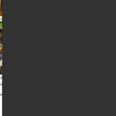
bliche Einsätze und die
i der Grassilageernte.
eren über neue Entwicklungen und