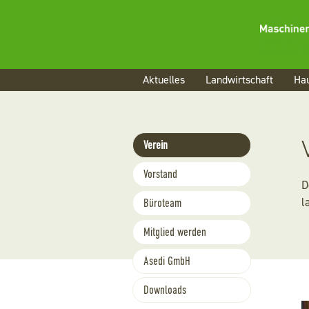
Navigation
Aktuelles
Landwirtschaft
Hau
überspringen
Navigation
Verein
überspringen
Vorstand
D
l
Büroteam
Mitglied werden
Asedi GmbH
Downloads