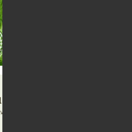
l
.V. und Asedi GmbH