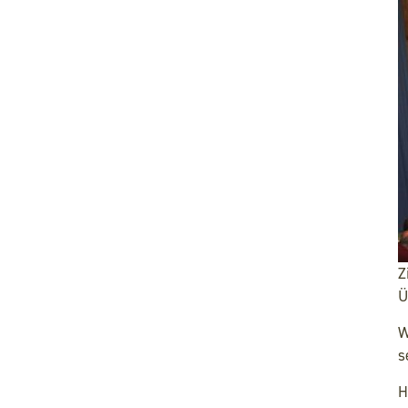
Z
Ü
W
s
H